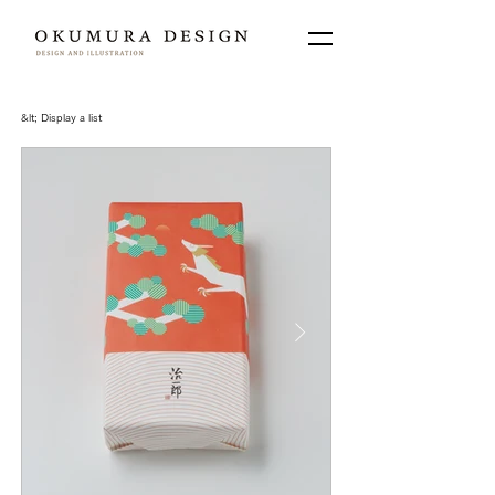
&lt;​ Display a list