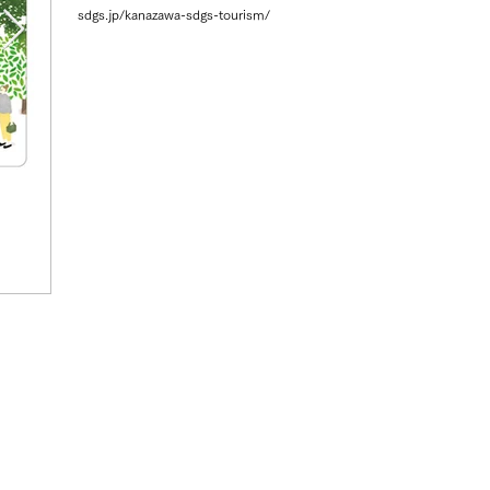
sdgs.jp/kanazawa-sdgs-tourism/